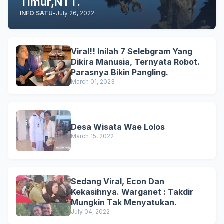
Timur,NTT.
INFO SATU
-
July 26, 2022
Viral!! Inilah 7 Selebgram Yang
Dikira Manusia, Ternyata Robot.
Parasnya Bikin Pangling.
March 01, 2023
Desa Wisata Wae Lolos
March 15, 2022
Sedang Viral, Econ Dan
Kekasihnya. Warganet : Takdir
Mungkin Tak Menyatukan.
July 04, 2022