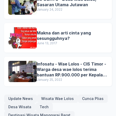
Sasaran Utama Jutawan
January 24, 2022
Makna dan arti cinta yang
sesungguhnya?
June 13, 2017
Infosatu - Wae Lolos - CIS Timor -
Warga desa wae lolos terima
bantuan RP.900.000 per Kepala
Keluarga.
January 25, 2022
Update News
Wisata Wae Lolos
Cunca Plias
Desa Wisata
Tech
Destinasi Wisata Manggarai Barat