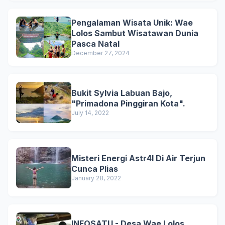
Pengalaman Wisata Unik: Wae
Lolos Sambut Wisatawan Dunia
Pasca Natal
December 27, 2024
Bukit Sylvia Labuan Bajo,
"Primadona Pinggiran Kota".
July 14, 2022
Misteri Energi Astr4l Di Air Terjun
Cunca Plias
January 28, 2022
INFOSATU - Desa Wae Lolos,