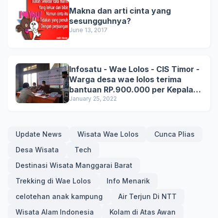
Makna dan arti cinta yang
sesungguhnya?
June 13, 2017
Infosatu - Wae Lolos - CIS Timor -
Warga desa wae lolos terima
bantuan RP.900.000 per Kepala
Keluarga.
January 25, 2022
Update News
Wisata Wae Lolos
Cunca Plias
Desa Wisata
Tech
Destinasi Wisata Manggarai Barat
Trekking di Wae Lolos
Info Menarik
celotehan anak kampung
Air Terjun Di NTT
Wisata Alam Indonesia
Kolam di Atas Awan