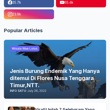
25.7k
65.4k
23.9k
Popular Articles
Wisata Wae Lolos
Jenis Burung Endemik Yang Hanya
ditemui Di Flores Nusa Tenggara
Timur,NTT.
INFO SATU
-
July 26, 2022
Viral!! Inilah 7 Selebgram Yang