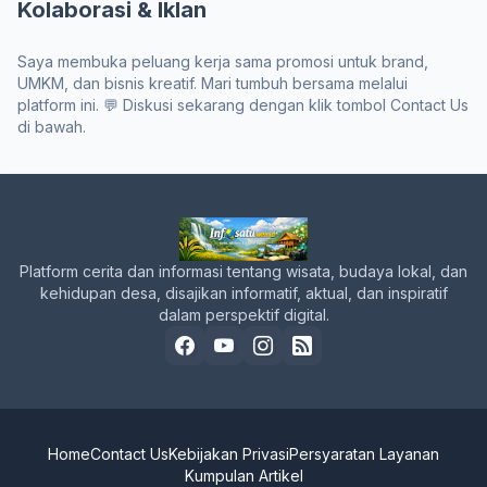
Kolaborasi & Iklan
Saya membuka peluang kerja sama promosi untuk brand,
UMKM, dan bisnis kreatif. Mari tumbuh bersama melalui
platform ini. 💬 Diskusi sekarang dengan klik tombol Contact Us
di bawah.
Platform cerita dan informasi tentang wisata, budaya lokal, dan
kehidupan desa, disajikan informatif, aktual, dan inspiratif
dalam perspektif digital.
Home
Contact Us
Kebijakan Privasi
Persyaratan Layanan
Kumpulan Artikel