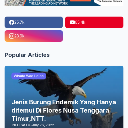
25.7k
65.4k
23.9k
Popular Articles
Wisata Wae Lolos
Jenis Burung Endemik Yang Hanya
ditemui Di Flores Nusa Tenggara
Timur,NTT.
INFO SATU
-
July 26, 2022