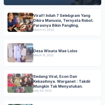
Viral!! Inilah 7 Selebgram Yang
Dikira Manusia, Ternyata Robot.
Parasnya Bikin Pangling.
March 01, 2023
Desa Wisata Wae Lolos
March 15, 2022
Sedang Viral, Econ Dan
Kekasihnya. Warganet : Takdir
Mungkin Tak Menyatukan.
July 04, 2022