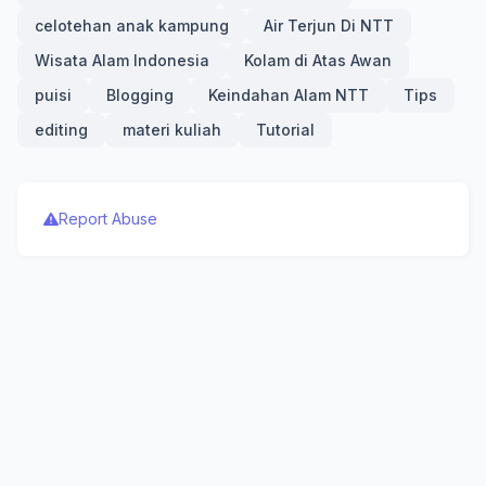
celotehan anak kampung
Air Terjun Di NTT
Wisata Alam Indonesia
Kolam di Atas Awan
puisi
Blogging
Keindahan Alam NTT
Tips
editing
materi kuliah
Tutorial
Report Abuse