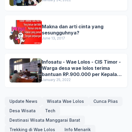
Makna dan arti cinta yang
sesungguhnya?
June 13, 2017
Infosatu - Wae Lolos - CIS Timor -
Warga desa wae lolos terima
bantuan RP.900.000 per Kepala
Keluarga.
January 25, 2022
Update News
Wisata Wae Lolos
Cunca Plias
Desa Wisata
Tech
Destinasi Wisata Manggarai Barat
Trekking di Wae Lolos
Info Menarik